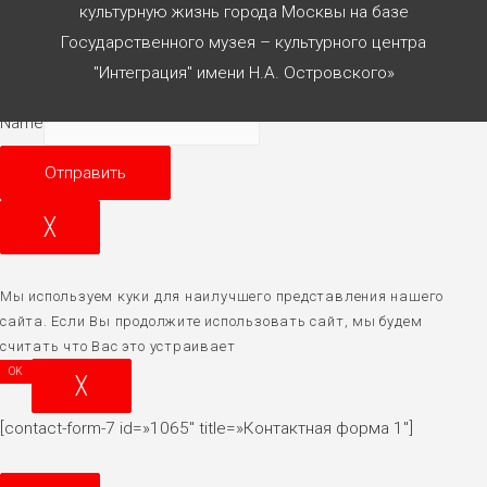
культурную жизнь города Москвы на базе
Государственного музея – культурного центра
Согласен с
политикой конф-сти
"Интеграция" имени Н.А. Островского»
Name
Отправить
╳
Мы используем куки для наилучшего представления нашего
сайта. Если Вы продолжите использовать сайт, мы будем
считать что Вас это устраивает
OK
╳
[contact-form-7 id=»1065″ title=»Контактная форма 1″]