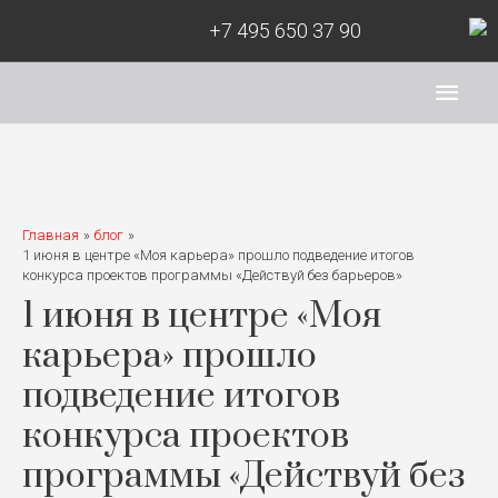
+7 495 650 37 90
Глав
мен
Главная
блог
1 июня в центре «Моя карьера» прошло подведение итогов
конкурса проектов программы «Действуй без барьеров»
1 июня в центре «Моя
карьера» прошло
подведение итогов
конкурса проектов
программы «Действуй без