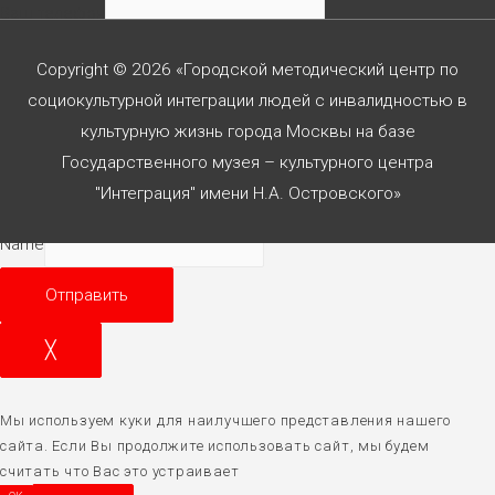
Ваш телефон
Ваше сообщение
Copyright © 2026 «Городской методический центр по
социокультурной интеграции людей с инвалидностью в
культурную жизнь города Москвы на базе
Государственного музея – культурного центра
Согласен с
политикой конф-сти
"Интеграция" имени Н.А. Островского»
Name
Отправить
╳
Мы используем куки для наилучшего представления нашего
сайта. Если Вы продолжите использовать сайт, мы будем
считать что Вас это устраивает