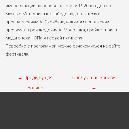
импровизации на основе пластики 1920-х годов по
музыке Матюшина к «Победе над солнцем» и
произведениям А. Скрябина, в живом исполнении
прозвучат произведения А. Мосолова, пройдет показ
моды эпохи НЭПа и первой пятилетки.
Подробно с программой можно ознакомиться на сайте
фестиваля.
Навигация
←
Предыдущая
Следующая Запись
по
Запись
→
записям
Свяжитесь с нами