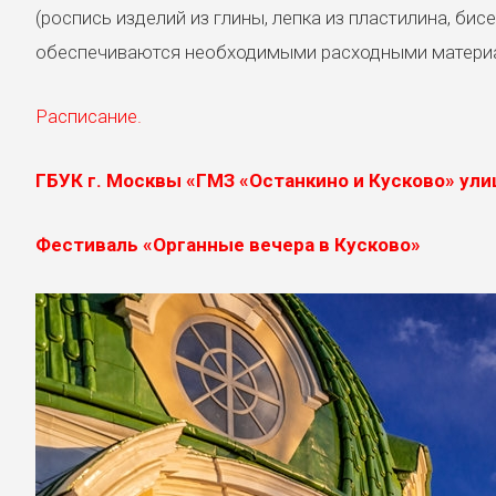
(роспись изделий из глины, лепка из пластилина, бис
обеспечиваются необходимыми расходными матери
Расписание.
ГБУК г. Москвы «ГМЗ «Останкино и Кусково» ули
Фестиваль «Органные вечера в Кусково»