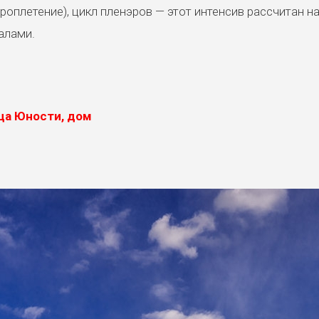
ероплетение), цикл пленэров — этот интенсив рассчитан на
алами.
ца Юности, дом