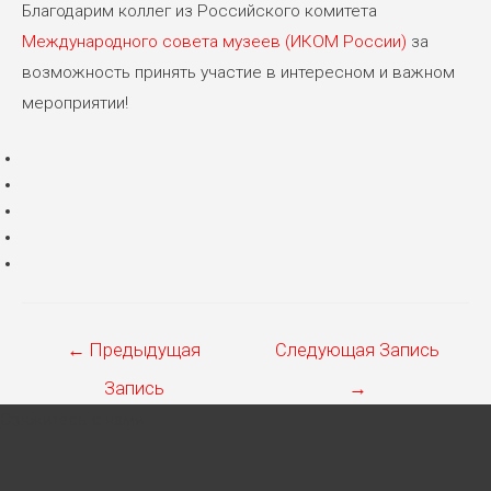
Благодарим коллег из Российского комитета
Международного совета музеев (ИКОМ России)
за
возможность принять участие в интересном и важном
мероприятии!
Навигация
←
Предыдущая
Следующая Запись
по
Запись
→
записям
Свяжитесь с нами