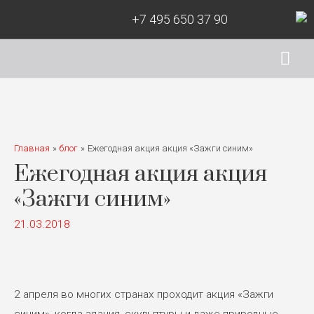
+7 495 650 37 90
Гла
ме
Главная
блог
Ежегодная акция акция «Зажги синим»
Ежегодная акция акция
«Зажги синим»
21.03.2018
2 апреля во многих странах проходит акция «Зажги
синим», когда здания, скульптуры и даже природные