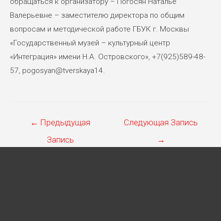
обращаться к организатору – Погосян Наталье
Валерьевне – заместителю директора по общим
вопросам и методической работе ГБУК г. Москвы
«Государственный музей – культурный центр
«Интеграция» имени Н.А. Островского», +7(925)589-48-
57, pogosyan@tverskaya14.
Навигация
←
Предыдущая
Следующая Запись
по
Запись
→
записям