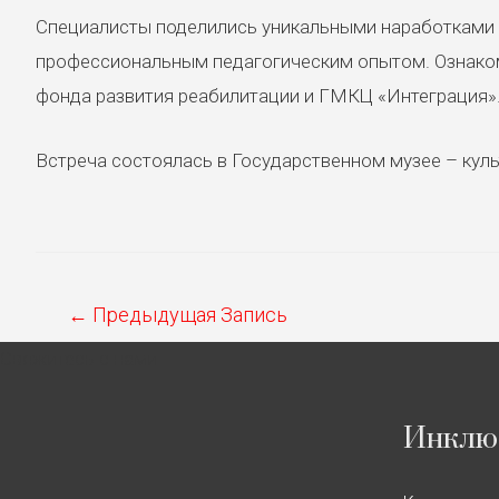
Специалисты поделились уникальными наработками 
профессиональным педагогическим опытом. Ознаком
фонда развития реабилитации и ГМКЦ «Интеграция»
Встреча состоялась в Государственном музее – культ
Навигация
←
Предыдущая Запись
по
Свяжитесь с нами
записям
Инклю