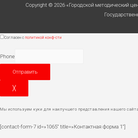
Copyright © 2026 «Городской методический це
Государственн
Согласен с
политикой конф-сти
Phone
Отправить
╳
Мы используем куки для наилучшего представления нашего сайта.
[contact-form-7 id=»1065″ title=»Контактная форма 1″]