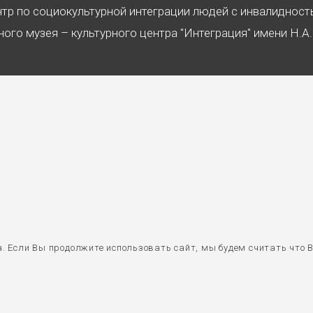
нтр по социокультурной интеграции людей с инвалиднос
ого музея – культурного центра "Интеграция" имени Н.А
 Если Вы продолжите использовать сайт, мы будем считать что В