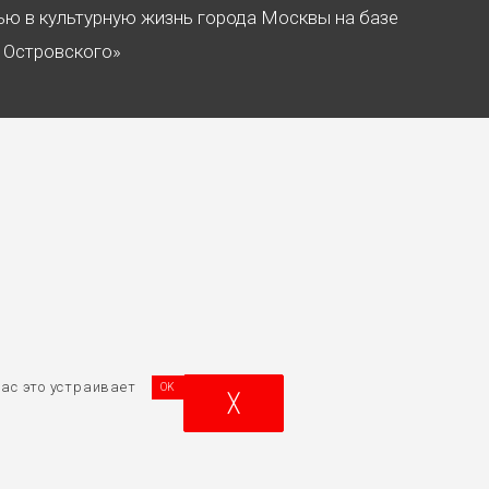
тью в культурную жизнь города Москвы на базе
. Островского»
ас это устраивает
OK
╳