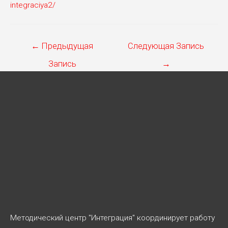
integraciya2/
Навигация
←
Предыдущая
Следующая Запись
по
Запись
→
записям
Методический центр "Интеграция" координирует работу