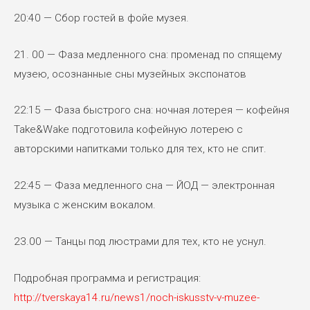
20:40 — Сбор гостей в фойе музея.
21. 00 — Фаза медленного сна: променад по спящему
музею, осознанные сны музейных экспонатов
22:15 — Фаза быстрого сна: ночная лотерея — кофейня
Take&Wake подготовила кофейную лотерею с
авторскими напитками только для тех, кто не спит.
22:45 — Фаза медленного сна — ЙОД — электронная
музыка с женским вокалом.
23.00 — Танцы под люстрами для тех, кто не уснул.
Подробная программа и регистрация:
http://tverskaya14.ru/news1/noch-iskusstv-v-muzee-