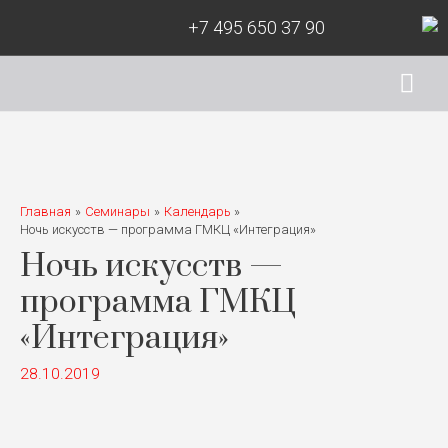
+7 495 650 37 90
Гла
ме
Главная
Семинары
Календарь
Ночь искусств — программа ГМКЦ «Интеграция»
Ночь искусств —
программа ГМКЦ
«Интеграция»
28.10.2019