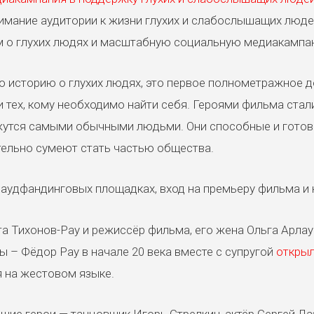
имание аудитории к жизни глухих и слабослышащих людей
 о глухих людях и масштабную социальную медиакампа
торию о глухих людях, это первое полнометражное док
и тех, кому необходимо найти себя. Героями фильма стал
жутся самыми обычными людьми. Они способные и готовы 
ительно сумеют стать частью общества.
раудфандинговых площадках, вход на премьеру фильма и 
та Тихонов-Рау и режиссёр фильма, его жена Ольга Арла
– Фёдор Рау в начале 20 века вместе с супругой
открыл
ся на жестовом языке.
герои — танцовщик Игорь Стрелкин, актёр Сергей Лаза