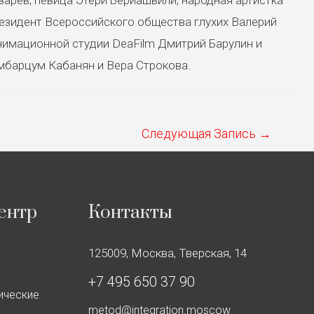
резидент Всероссийского общества глухих Валерий
анимационной студии DeaFilm Дмитрий Барулин и
мбарцум Кабанян и Вера Строкова.
Следующая Запись
→
ентр
Контакты
125009, Москва, Тверская, 14
+7 495 650 37 90
ические
metod@integration.moscow