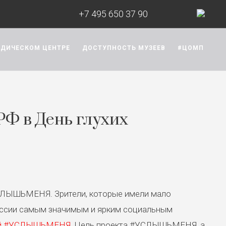
+7 495 650 37 90
ОДИЧЕСКОМ ЦЕНТРЕ
ДОСТУПНОСТЬ МУЗЕЕВ
#ЦОМП
РФ в День глухих
УСЛЫШЬМЕНЯ. Зрители, которые имели мало
в России самым значимым и ярким социальным
юдей #УСЛЫШЬМЕНЯ
. Цель проекта #УСЛЫШЬМЕНЯ, а