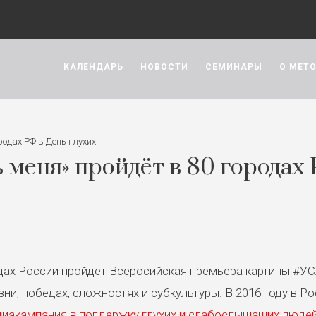
КАЛЕНДАРЬ
НОВОСТИ
СЕМИНАРЫ
О МЕТ
одах РФ в День глухих
меня» пройдёт в 80 городах 
родах России пройдёт Всеросийская премьера картины #
изни, победах, сложностях и субкультуры. В 2016 году 
диакампания в поддержку глухих и слабослышащих л