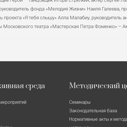
 руководитель фонда «Мелодия Жизни» Наиля Галеева, п
ь проекта «Я тебя слышу» Алла Малабиу, руководитель 
ты Московского театра «Мастерская Петра Фоменко» – А
зивная среда
Методический ц
мероприятий
Семинары
Законодательная база
Нормативные акты и метод