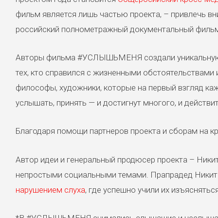
фильм является лишь частью проекта, – привлечь вн
российский полнометражный документальный фильм
Авторы фильма #УСЛЫШЬМЕНЯ создали уникальную ис
тех, кто справился с жизненными обстоятельствами 
философы, художники, которые на первый взгляд ка
услышать, принять — и достигнут многого, и действ
Благодаря помощи партнеров проекта и сборам на к
Автор идеи и генеральный продюсер проекта – Ники
непростыми социальными темами. Прапрадед Никиты 
нарушением слуха
, где успешно учили их изъяснять
*В #УСЛЫШЬМЕНЯ снимались слышащие и неслышащие 