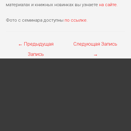
материалах и книжных новинках вы узнаете
на сайте.
Фото с семинара доступны
по ссылке.
Навигация
←
Предыдущая
Следующая Запись
по
Запись
→
записям