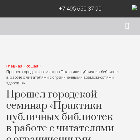
+7 495 650 37 90
Гла
ме
Главная
общая
Прошел городской семинар «Практики публичных библиотек
в работе с читателями с ограниченными возможностями
здоровья»
Прошел городской
семинар «Практики
публичных библиотек
в работе с читателями
с ограниченными