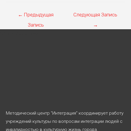
Навигация
←
Предыдущая
Следующая Запись
по
Запись
→
записям
Свяжитесь с нами
Методический центр "Интеграция" координирует работу
учреждений культуры по вопросам интеграции людей с
инвалидностью в культурную жизнь города.