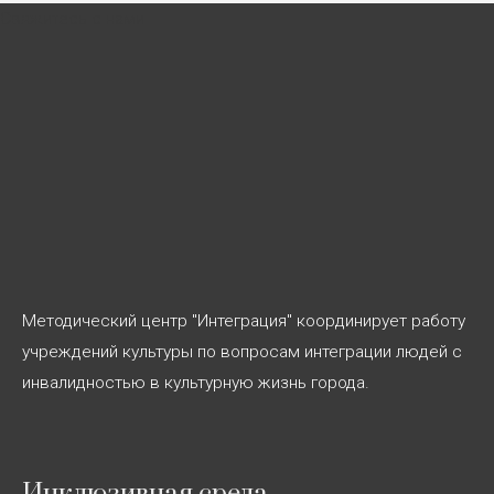
записям
Свяжитесь с нами
Методический центр "Интеграция" координирует работу
учреждений культуры по вопросам интеграции людей с
инвалидностью в культурную жизнь города.
Инклюзивная среда