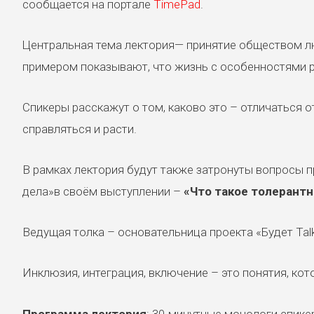
сообщается на портале
TimePad
.
Центральная тема лектория— принятие обществом л
примером показывают, что жизнь с особенностями р
Спикеры расскажут о том, каково это – отличаться о
справляться и расти.
В рамках лектория будут также затронуты вопросы п
дела»в своём выступлении –
«Что такое толерантн
Ведущая толка – основательница проекта «Будет Tal
Инклюзия, интеграция, включение – это понятия, кот
Программа лектория
: 30-минутные монологи спике