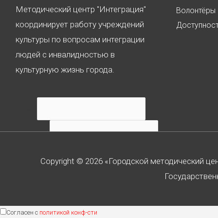
Методический центр "Интеграция"
Волонтёры
координирует работу учреждений
Доступнос
культуры по вопросам интеграции
людей с инвалидностью в
культурную жизнь города.
Ваше имя
Ваш телефон
Ваше сообщение
Copyright © 2026 «Городской методический це
Государственн
Согласен с
политикой конф-сти