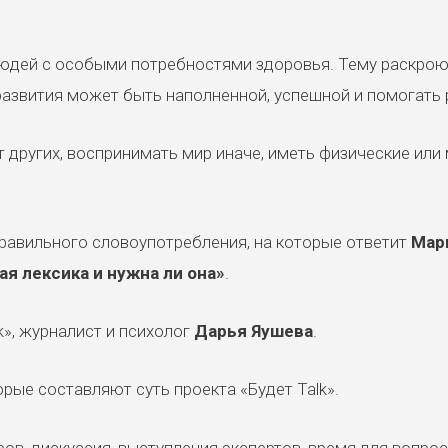
юдей с особыми потребностями здоровья. Тему раскрою
азвития может быть наполненной, успешной и помогать 
т других, воспринимать мир иначе, иметь физические или
равильного словоупотребления, на которые ответит
Мар
ая лексика и нужна ли она»
.
k», журналист и психолог
Дарья Яушева
.
орые составляют суть проекта «Будет Talk».
ров, дискуссия, выступления экспертов, время для вопрос