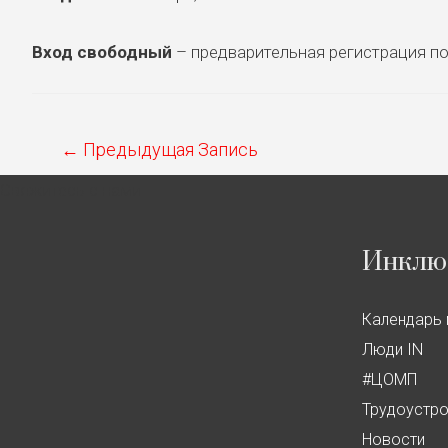
Вход свободный
– предварительная регистрация п
Навигация
←
Предыдущая Запись
по
Свяжитесь с нами
записям
Инклю
Календарь 
Люди IN
#ЦОМП
Трудоустр
Новости