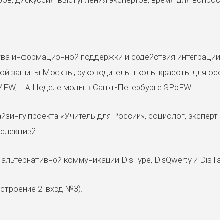
тва информационной поддержки и содействия интеграции
ой защиты Москвы, руководитель школы красоты для осо
MFW, НА Неделе моды в Санкт-Петербурге SPbFW.
йзингу проекта «Учитель для России», социолог, эксперт
ислекцией.
альтернативной коммуникации DisType, DisQwerty и DisTa
строение 2, вход №3).