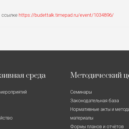
о ссылке
https://budettalk.timepad.ru/event/1034896/
зивная среда
Методический ц
мероприятий
Семинары
Законодательная база
Нормативные акты и метод
ойство
материалы
Формы планов и отчётов